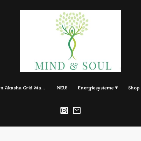
Acturian Akasha Grid Master 999
NEU!
Energiesysteme
Shop